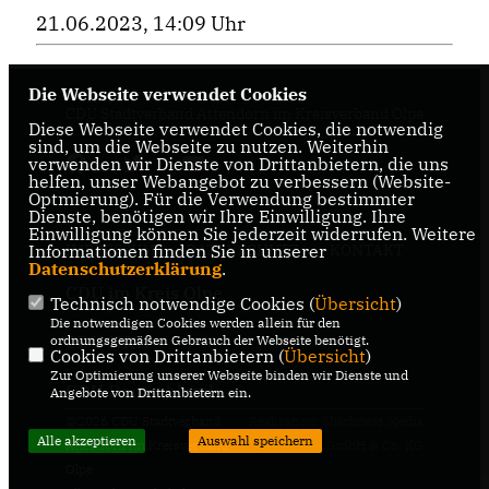
21.06.2023, 14:09 Uhr
Die Webseite verwendet Cookies
CDU Stadtverband Attendorn im Kreisverband Olpe
Diese Webseite verwendet Cookies, die notwendig
sind, um die Webseite zu nutzen. Weiterhin
verwenden wir Dienste von Drittanbietern, die uns
helfen, unser Webangebot zu verbessern (Website-
Optmierung). Für die Verwendung bestimmter
Dienste, benötigen wir Ihre Einwilligung. Ihre
Einwilligung können Sie jederzeit widerrufen. Weitere
IMPRESSUM
DATENSCHUTZ
KONTAKT
Informationen finden Sie in unserer
Datenschutzerklärung
.
CDU im Kreis Olpe
Technisch notwendige Cookies (
Übersicht
)
Die notwendigen Cookies werden allein für den
CDU NRW
ordnungsgemäßen Gebrauch der Webseite benötigt.
Cookies von Drittanbietern (
Übersicht
)
Zur Optimierung unserer Webseite binden wir Dienste und
CDU Deutschlands
Angebote von Drittanbietern ein.
@2026 CDU Stadtverband
Realisation: Sharkness Media
Alle akzeptieren
Auswahl speichern
Attendorn im Kreisverband
GmbH & Co. KG
Olpe