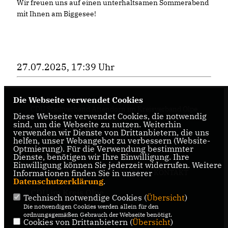
Wir freuen uns auf einen unterhaltsamen Sommerabend
mit Ihnen am Biggesee!
27.07.2025, 17:39 Uhr
Die Webseite verwendet Cookies
CDU Stadtverband Attendorn im Kreisverband Olpe
Diese Webseite verwendet Cookies, die notwendig
sind, um die Webseite zu nutzen. Weiterhin
verwenden wir Dienste von Drittanbietern, die uns
helfen, unser Webangebot zu verbessern (Website-
Optmierung). Für die Verwendung bestimmter
Dienste, benötigen wir Ihre Einwilligung. Ihre
Einwilligung können Sie jederzeit widerrufen. Weitere
IMPRESSUM
DATENSCHUTZ
KONTAKT
Informationen finden Sie in unserer
Datenschutzerklärung
.
CDU im Kreis Olpe
Technisch notwendige Cookies (
Übersicht
)
Die notwendigen Cookies werden allein für den
CDU NRW
ordnungsgemäßen Gebrauch der Webseite benötigt.
Cookies von Drittanbietern (
Übersicht
)